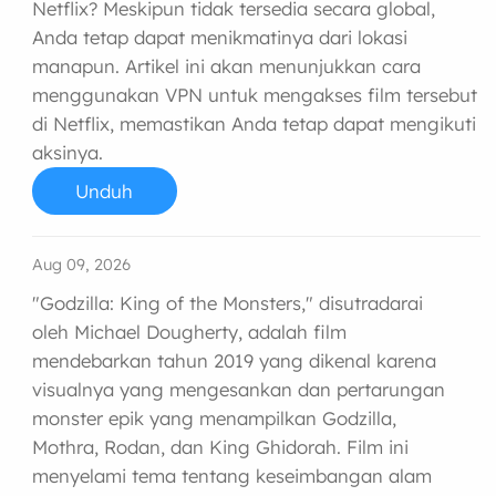
Netflix? Meskipun tidak tersedia secara global,
Anda tetap dapat menikmatinya dari lokasi
manapun. Artikel ini akan menunjukkan cara
menggunakan VPN untuk mengakses film tersebut
di Netflix, memastikan Anda tetap dapat mengikuti
aksinya.
Unduh
Aug 09, 2026
"Godzilla: King of the Monsters," disutradarai
oleh Michael Dougherty, adalah film
mendebarkan tahun 2019 yang dikenal karena
visualnya yang mengesankan dan pertarungan
monster epik yang menampilkan Godzilla,
Mothra, Rodan, dan King Ghidorah. Film ini
menyelami tema tentang keseimbangan alam