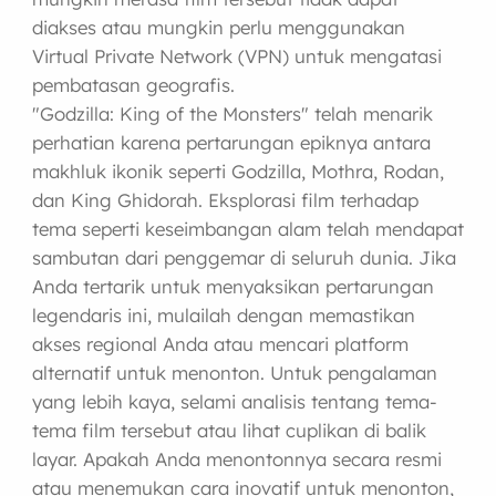
diakses atau mungkin perlu menggunakan
Virtual Private Network (VPN) untuk mengatasi
pembatasan geografis.
"Godzilla: King of the Monsters" telah menarik
perhatian karena pertarungan epiknya antara
makhluk ikonik seperti Godzilla, Mothra, Rodan,
dan King Ghidorah. Eksplorasi film terhadap
tema seperti keseimbangan alam telah mendapat
sambutan dari penggemar di seluruh dunia. Jika
Anda tertarik untuk menyaksikan pertarungan
legendaris ini, mulailah dengan memastikan
akses regional Anda atau mencari platform
alternatif untuk menonton. Untuk pengalaman
yang lebih kaya, selami analisis tentang tema-
tema film tersebut atau lihat cuplikan di balik
layar. Apakah Anda menontonnya secara resmi
atau menemukan cara inovatif untuk menonton,