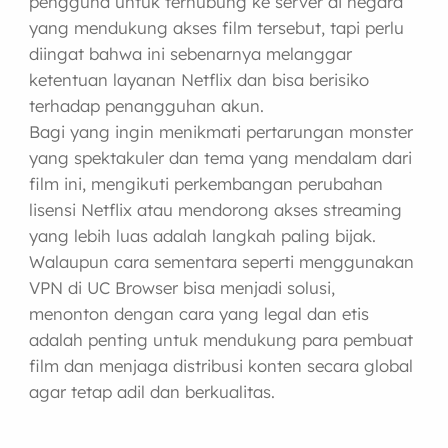
pengguna untuk terhubung ke server di negara
yang mendukung akses film tersebut, tapi perlu
diingat bahwa ini sebenarnya melanggar
ketentuan layanan Netflix dan bisa berisiko
terhadap penangguhan akun.
Bagi yang ingin menikmati pertarungan monster
yang spektakuler dan tema yang mendalam dari
film ini, mengikuti perkembangan perubahan
lisensi Netflix atau mendorong akses streaming
yang lebih luas adalah langkah paling bijak.
Walaupun cara sementara seperti menggunakan
VPN di UC Browser bisa menjadi solusi,
menonton dengan cara yang legal dan etis
adalah penting untuk mendukung para pembuat
film dan menjaga distribusi konten secara global
agar tetap adil dan berkualitas.