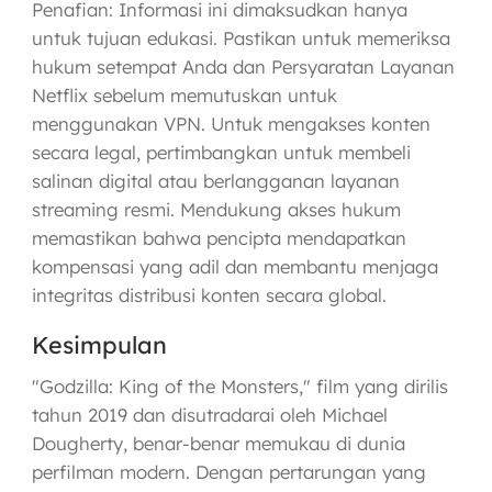
Penafian: Informasi ini dimaksudkan hanya
untuk tujuan edukasi. Pastikan untuk memeriksa
hukum setempat Anda dan Persyaratan Layanan
Netflix sebelum memutuskan untuk
menggunakan VPN. Untuk mengakses konten
secara legal, pertimbangkan untuk membeli
salinan digital atau berlangganan layanan
streaming resmi. Mendukung akses hukum
memastikan bahwa pencipta mendapatkan
kompensasi yang adil dan membantu menjaga
integritas distribusi konten secara global.
Kesimpulan
"Godzilla: King of the Monsters," film yang dirilis
tahun 2019 dan disutradarai oleh Michael
Dougherty, benar-benar memukau di dunia
perfilman modern. Dengan pertarungan yang