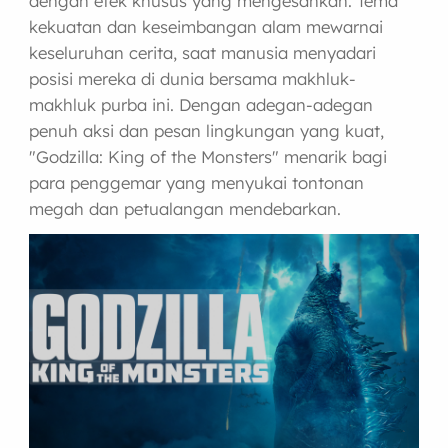
dengan efek khusus yang mengesankan. Tema
kekuatan dan keseimbangan alam mewarnai
keseluruhan cerita, saat manusia menyadari
posisi mereka di dunia bersama makhluk-
makhluk purba ini. Dengan adegan-adegan
penuh aksi dan pesan lingkungan yang kuat,
"Godzilla: King of the Monsters" menarik bagi
para penggemar yang menyukai tontonan
megah dan petualangan mendebarkan.