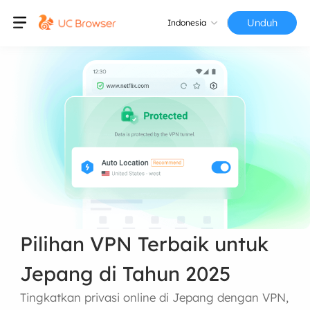
Unduh
Indonesia
Pilihan VPN Terbaik untuk
Jepang di Tahun 2025
Tingkatkan privasi online di Jepang dengan VPN,