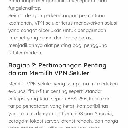
Anda tanpa mengorbankan kecepatan atau
fungsionalitas.
Seiring dengan perkembangan permintaan
keamanan, VPN seluler terus menawarkan solusi
yang sangat diperlukan untuk penggunaan
internet yang aman dan tanpa batas,
menjadikannya alat penting bagi pengguna
seluler modern.
Bagian 2: Pertimbangan Penting
dalam Memilih VPN Seluler
Memilih VPN seluler yang sempurna memerlukan
evaluasi fitur-fitur penting seperti standar
enkripsi yang kuat seperti AES-256, kebijakan
tanpa pencatatan yang ketat, kompatibilitas
yang mulus dengan platform iOS dan Android,
beragam lokasi server, latensi rendah, dan harga