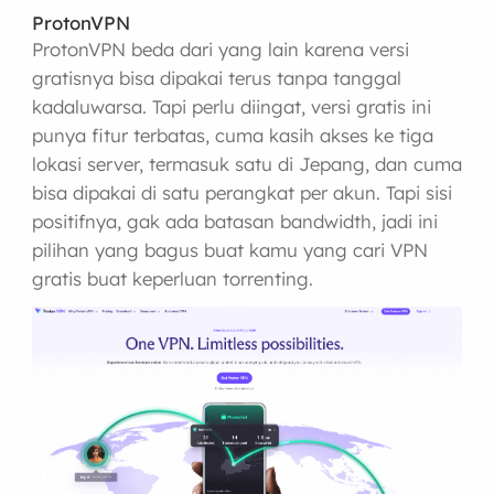
ProtonVPN
ProtonVPN beda dari yang lain karena versi
gratisnya bisa dipakai terus tanpa tanggal
kadaluwarsa. Tapi perlu diingat, versi gratis ini
punya fitur terbatas, cuma kasih akses ke tiga
lokasi server, termasuk satu di Jepang, dan cuma
bisa dipakai di satu perangkat per akun. Tapi sisi
positifnya, gak ada batasan bandwidth, jadi ini
pilihan yang bagus buat kamu yang cari VPN
gratis buat keperluan torrenting.