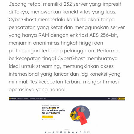
Jepang tetapi memiliki 232 server yang impresif
di Tokyo, menawarkan konektivitas yang luas.
CyberGhost memberlakukan kebijakan tanpa
pencatatan yang ketat dan menggunakan server
yang hanya RAM dengan enkripsi AES 256-bit,
menjamin anonimitas tingkat tinggi dan
perlindungan terhadap pelanggaran. Performa
berkecepatan tinggi CyberGhost membuatnya
ideal untuk streaming, memungkinkan akses
internasional yang lancar dan lag koneksi yang
minimal. Tes kecepatan terbaru mengonfirmasi
operasinya yang handal.