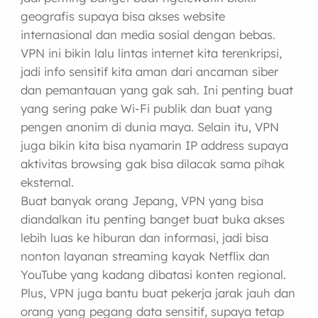
geografis supaya bisa akses website
internasional dan media sosial dengan bebas.
VPN ini bikin lalu lintas internet kita terenkripsi,
jadi info sensitif kita aman dari ancaman siber
dan pemantauan yang gak sah. Ini penting buat
yang sering pake Wi-Fi publik dan buat yang
pengen anonim di dunia maya. Selain itu, VPN
juga bikin kita bisa nyamarin IP address supaya
aktivitas browsing gak bisa dilacak sama pihak
eksternal.
Buat banyak orang Jepang, VPN yang bisa
diandalkan itu penting banget buat buka akses
lebih luas ke hiburan dan informasi, jadi bisa
nonton layanan streaming kayak Netflix dan
YouTube yang kadang dibatasi konten regional.
Plus, VPN juga bantu buat pekerja jarak jauh dan
orang yang pegang data sensitif, supaya tetap