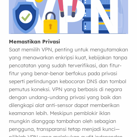
Memastikan Privasi
Saat memilih VPN, penting untuk mengutamakan
yang menawarkan enkripsi kuat, kebijakan tanpa
pencatatan yang sudah terverifikasi, dan fitur-
fitur yang benar-benar berfokus pada privasi
seperti perlindungan kebocoran DNS dan tombol
pemutus koneksi. VPN yang berbasis di negara
dengan undang-undang privasi yang baik dan
dilengkapi alat anti-sensor dapat memberikan
keamanan lebih. Meskipun pemblokir iklan
mungkin dianggap tambahan oleh sebagian
pengguna, transparansi tetap menjadi kunci—
pilihlah VPN yang melakukan audit independen