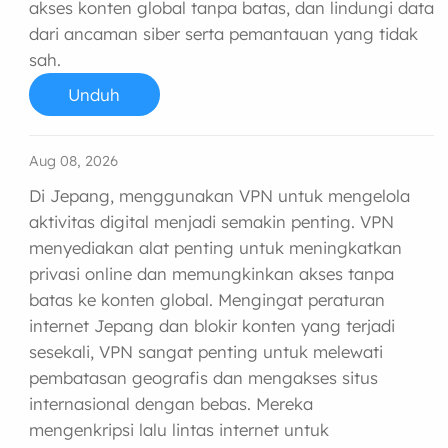
akses konten global tanpa batas, dan lindungi data
dari ancaman siber serta pemantauan yang tidak
sah.
Unduh
Aug 08, 2026
Di Jepang, menggunakan VPN untuk mengelola
aktivitas digital menjadi semakin penting. VPN
menyediakan alat penting untuk meningkatkan
privasi online dan memungkinkan akses tanpa
batas ke konten global. Mengingat peraturan
internet Jepang dan blokir konten yang terjadi
sesekali, VPN sangat penting untuk melewati
pembatasan geografis dan mengakses situs
internasional dengan bebas. Mereka
mengenkripsi lalu lintas internet untuk