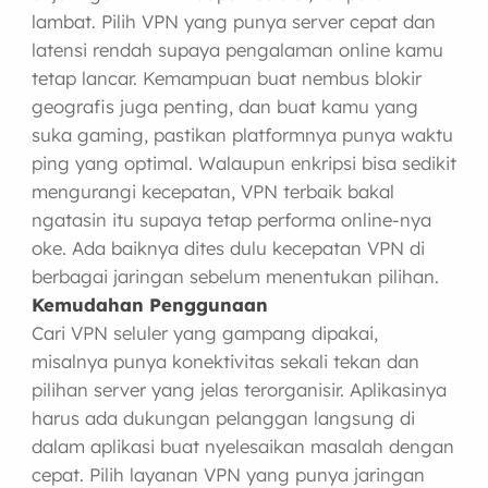
lambat. Pilih VPN yang punya server cepat dan
latensi rendah supaya pengalaman online kamu
tetap lancar. Kemampuan buat nembus blokir
geografis juga penting, dan buat kamu yang
suka gaming, pastikan platformnya punya waktu
ping yang optimal. Walaupun enkripsi bisa sedikit
mengurangi kecepatan, VPN terbaik bakal
ngatasin itu supaya tetap performa online-nya
oke. Ada baiknya dites dulu kecepatan VPN di
berbagai jaringan sebelum menentukan pilihan.
Kemudahan Penggunaan
Cari VPN seluler yang gampang dipakai,
misalnya punya konektivitas sekali tekan dan
pilihan server yang jelas terorganisir. Aplikasinya
harus ada dukungan pelanggan langsung di
dalam aplikasi buat nyelesaikan masalah dengan
cepat. Pilih layanan VPN yang punya jaringan