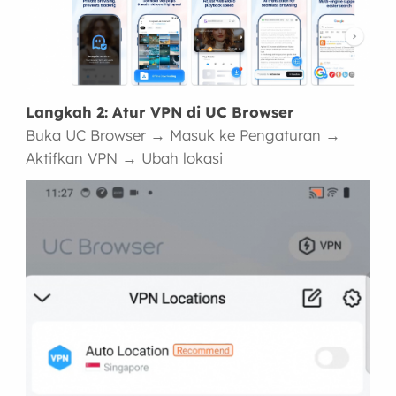
Langkah 2: Atur VPN di UC Browser
Buka UC Browser → Masuk ke Pengaturan →
Aktifkan VPN → Ubah lokasi