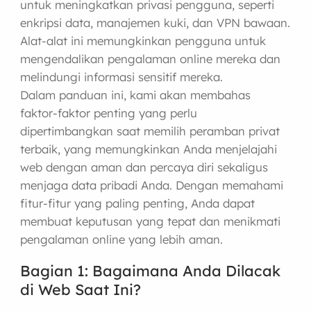
untuk meningkatkan privasi pengguna, seperti
enkripsi data, manajemen kuki, dan VPN bawaan.
Alat-alat ini memungkinkan pengguna untuk
mengendalikan pengalaman online mereka dan
melindungi informasi sensitif mereka.
Dalam panduan ini, kami akan membahas
faktor-faktor penting yang perlu
dipertimbangkan saat memilih peramban privat
terbaik, yang memungkinkan Anda menjelajahi
web dengan aman dan percaya diri sekaligus
menjaga data pribadi Anda. Dengan memahami
fitur-fitur yang paling penting, Anda dapat
membuat keputusan yang tepat dan menikmati
pengalaman online yang lebih aman.
Bagian 1: Bagaimana Anda Dilacak
di Web Saat Ini?