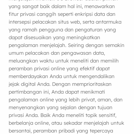
yang sangat baik dalam hal ini, menawarkan
fitur privasi canggih seperti enkripsi data dan
intersepsi pelacakan situs web, serta antarmuka
yang ramah pengguna dan pengaturan yang
dapat disesuaikan yang meningkatkan
pengalaman menjelajah. Seiring dengan semakin
umum pelacakan dan pengawasan data,
meluangkan waktu untuk meneliti dan memilih
peramban privasi online yang efektif dapat
memberdayakan Anda untuk mengendalikan
jejak digital Anda. Dengan memprioritaskan
pertimbangan ini, Anda dapat menikmati
pengalaman online yang lebih privat, aman, dan
menyenangkan yang sejalan dengan tujuan
privasi Anda. Baik Anda meneliti topik sensitif,
berbelanja online, atau sekadar menjelajah untuk
bersantai, peramban pribadi yang tepercaya