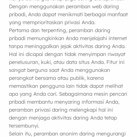
Dengan menggunakan peramban web daring
pribadi, Anda dapat menikmati berbagai manfaat
yang memprioritaskan privasi Anda.
Pertama dan terpenting, peramban daring
pribadi memungkinkan Anda menjelajahi internet
tanpa meninggalkan jejak aktivitas daring Anda.
Hal ini dicapai dengan tidak menyimpan riwayat
penelusuran, kuki, atau data situs Anda. Fitur ini
sangat berguna saat Anda menggunakan
perangkat bersama atau publik, karena
memastikan pengguna lain tidak dapat melihat
apa yang Anda cari. Sebagaimana mesin pencari
pribadi membantu menyaring informasi Anda,
peramban privasi daring melengkapi hal ini
dengan menjaga aktivitas daring Anda tetap
tersembunyi.
Selain itu, peramban anonim daring mengurangi